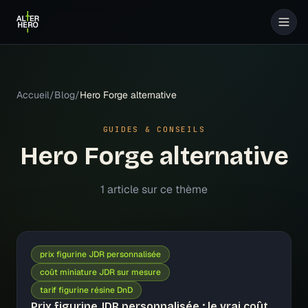
Accueil
/
Blog
/
Hero Forge alternative
GUIDES & CONSEILS
Hero Forge alternative
1
article
sur ce thème
prix figurine JDR personnalisée
coût miniature JDR sur mesure
tarif figurine résine DnD
Prix figurine JDR personnalisée : le vrai coût