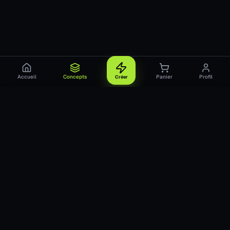
Accueil
Concepts
Panier
Profil
Créer
Générer une figurine
Alter Forge 2
Figurines 3D personnalisées
Pose statique
Humanoïde
pour tes jeux de rôle
16 rue Grignan
Décris ton personnage